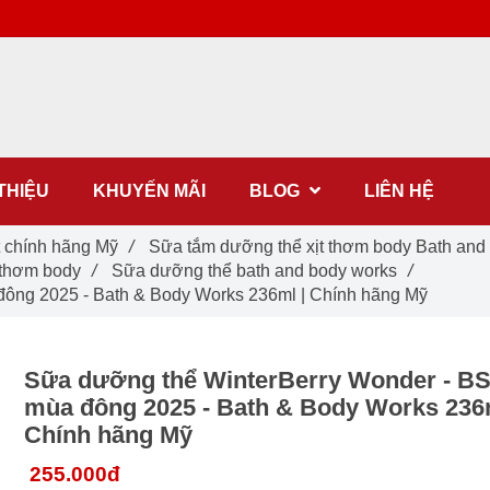
 THIỆU
KHUYẾN MÃI
BLOG
LIÊN HỆ
t chính hãng Mỹ
/
Sữa tắm dưỡng thể xịt thơm body Bath and b
 thơm body
/
Sữa dưỡng thể bath and body works
/
ông 2025 - Bath & Body Works 236ml | Chính hãng Mỹ
Sữa dưỡng thể WinterBerry Wonder - B
mùa đông 2025 - Bath & Body Works 236m
Chính hãng Mỹ
255.000đ