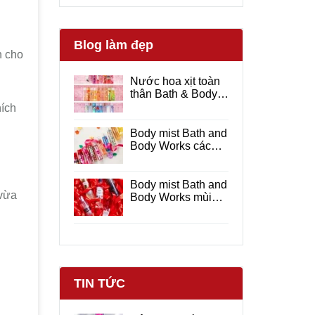
Blog làm đẹp
n cho
Nước hoa xịt toàn
thân Bath & Body
Works hương thơm
ích
dịu nhẹ
Body mist Bath and
Body Works các
mùi hương được
yêu thích
Body mist Bath and
 vừa
Body Works mùi
nào thơm ?
TIN TỨC