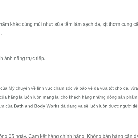
ẩm khác cùng mùi như: sữa tắm làm sạch da, xịt thơm cung c
.
h ánh nắng trực tiếp.
g của Mỹ chuyên về lĩnh vực chăm sóc và bảo vệ da
vừa
tốt cho da, vừa
của hãng là luôn luôn mang lại cho khách hàng những dòng sản phẩm 
hẩm của
Bath and Body Work
s đã đang và sẽ luôn luôn được người tiê
 vòng 05 ngày. Cam kết hàng chính hãng. Không bán hàng cận da