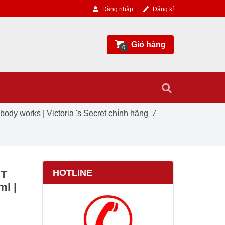
Đăng nhập
Đăng kí
Giỏ hàng
0
ody works | Victoria 's Secret chính hãng
/
HOTLINE
ST
l |