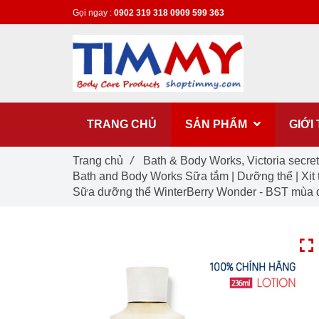
Gọi ngay :
0902 319 318
0909 599 363
TRANG CHỦ
SẢN PHẨM
GIỚI
Trang chủ
/
Bath & Body Works, Victoria secre
Bath and Body Works Sữa tắm | Dưỡng thể | Xịt
Sữa dưỡng thể WinterBerry Wonder - BST mùa đ