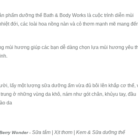
sản phẩm dưỡng thể Bath & Body Works là cuộc trình diễn mùi
 nhiệt đới, các loài hoa nồng nàn và cỏ thơm mạnh mẽ mang đế
g mùi hương giúp các bạn dễ dàng chọn lựa mùi hương yêu th
ình.
ười, lấy một lượng sữa dưỡng ẩm vừa đủ bôi lên khắp cơ thể,
 trung ở những vùng da khô, nám như gót chân, khủyu tay, đầu
ào da
Sữa tắm | Xịt thơm | Kem & Sữa dưỡng thể
rBerry Wonder
-