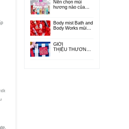
Nên chọn mùi
hương nào của
Bath and Body
Works ?
ấp
Body mist Bath and
Body Works mùi
nào thơm ?
GIỚI
THIỆU THƯƠNG
HIỆU BATH &
BODY WORKS
tốt
u
te.