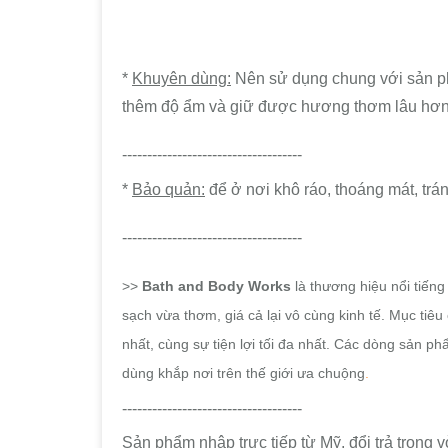
*
Khuyên dùng:
Nên sử dụng chung với sản ph
thêm độ ẩm và giữ được hương thơm lâu hơn
------------------------------------
*
Bảo quản:
để ở nơi khô ráo, thoáng mát, trán
------------------------------------
>>
Bath and Body Works
là thương hiệu nổi tiến
sạch vừa thơm, giá cả lại vô cùng kinh tế.
Mục tiêu 
nhất, cùng sự tiện lợi tối đa nhất. Các dòng sản p
dùng khắp nơi trên thế giới ưa chuộng
.
------------------------------------
Sản phẩm nhập trực tiếp từ Mỹ, đổi trả trong