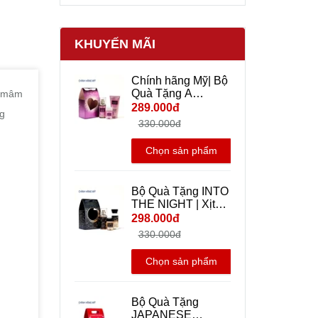
KHUYẾN MÃI
Chính hãng Mỹ| Bộ
Quà Tặng A
ả mâm
Thousand Wishes |
289.000đ
ng
Xịt Thơm Body Mist
330.000đ
+ Dưỡng Thể + Gel
rửa tay khô mini
Chọn sản phẩm
Travel size - Bath
And Body Works
Bộ Quà Tặng INTO
THE NIGHT | Xịt
Thơm Body Mist +
298.000đ
Dưỡng Thể + Gel
330.000đ
rửa tay khô mini
Travel size - Bath
Chọn sản phẩm
And Body Works |
Chính hãng Mỹ
Bộ Quà Tặng
JAPANESE