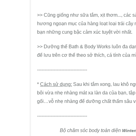
>> Cũng giống như sữa tắm, xịt thơm..., các 
hương ngoạn mục của hàng loạt loại trái cây
bạn những cung bậc cảm xúc tuyệt vời nhất.
>> Dưỡng thể Bath & Body Works luôn đa dạn
để lưu trên cơ thể theo sở thích, cá tính của m
---------------------------------
*
Cách sử dụng:
Sau khi tắm xong, lau khô ng
bôi vừa nhẹ nhàng mát xa làn da của bạn, tập
gối…vỗ nhẹ nhàng để dưỡng chất thấm sâu v
---------------------------------
Bộ chăm sóc body toàn diện
Winte