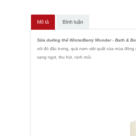
Mô tả
Bình luận
Sữa dưỡng thể
WinterBerry Wonder
- Bath & B
xôi đỏ đặc trưng, quả nam việt quất của mùa đông
sang ngọt, thu hút, nịnh mũi.