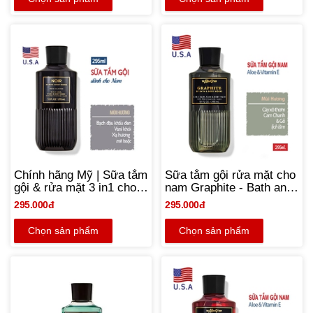
Chính hãng Mỹ | Sữa tắm
Sữa tắm gội rửa mặt cho
gội & rửa mặt 3 in1 cho
nam Graphite - Bath and
nam hương Noir - Bath
Body Works chính hãng
295.000đ
295.000đ
and Body Works 295ml
Mỹ | 295ml
Chọn sản phẩm
Chọn sản phẩm