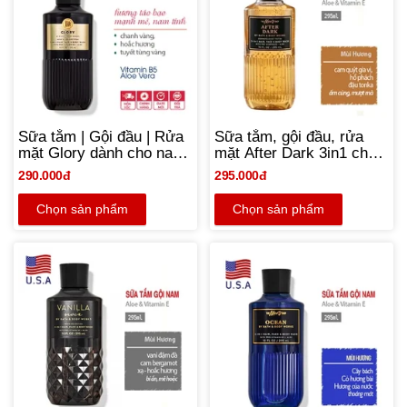
Sữa tắm | Gội đầu | Rửa
Sữa tắm, gội đầu, rửa
mặt Glory dành cho nam
mặt After Dark 3in1 cho
3 in 1 - Bath & Body
nam giới - Bath & Body
290.000đ
295.000đ
Works 295ml | Chính
Works 295ml | Chính
hãng Mỹ
hãng Mỹ
Chọn sản phẩm
Chọn sản phẩm