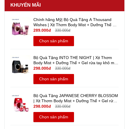
KHUYẾN MÃI
Chính hãng Mỹ| Bộ Quà Tặng A Thousand
Wishes | Xịt Thơm Body Mist + Dưỡng Thể +
Gel rửa tay khô mini Travel size - Bath And
289.000đ
330.000đ
Body Works
Chọn sản phẩm
Bộ Quà Tặng INTO THE NIGHT | Xịt Thơm
Body Mist + Dưỡng Thể + Gel rửa tay khô mini
Travel size - Bath And Body Works | Chính
298.000đ
330.000đ
hãng Mỹ
Chọn sản phẩm
Bộ Quà Tặng JAPANESE CHERRY BLOSSOM
| Xịt Thơm Body Mist + Dưỡng Thể + Gel rửa
tay khô mini travel size - Bath And Body Works
298.000đ
330.000đ
| Chính hãng Mỹ
Chọn sản phẩm