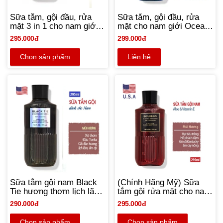
Sữa tắm, gội đầu, rửa
Sữa tắm, gội đầu, rửa
mặt 3 in 1 cho nam giới
mặt cho nam giới Ocean
Vanilla Noir - Bath and
(the Men's Shop) - Bath
295.000đ
299.000đ
Body Works chính hãng
and Body Works chính
Mỹ | 295ml
hãng Mỹ | 295ml
Chọn sản phẩm
Liên hệ
Sữa tắm gội nam Black
(Chính Hãng Mỹ) Sữa
Tie hương thơm lịch lãm
tắm gội rửa mặt cho nam
- Bath and Body Works
giới mùi hương Bourbon
290.000đ
295.000đ
295ml - Chính hãng Mỹ
vitamin E - Bath and
Body Works 295ml
Chọn sản phẩm
Chọn sản phẩm