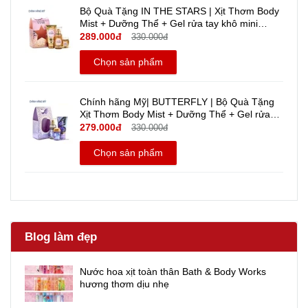
Bộ Quà Tặng IN THE STARS | Xịt Thơm Body
Mist + Dưỡng Thể + Gel rửa tay khô mini
Travel size | Bath And Body Works | Chính
289.000đ
330.000đ
hãng Mỹ
Chọn sản phẩm
Chính hãng Mỹ| BUTTERFLY | Bộ Quà Tặng
Xịt Thơm Body Mist + Dưỡng Thể + Gel rửa
tay khô mini - Bath And Body Works | Travel
279.000đ
330.000đ
Size
Chọn sản phẩm
Blog làm đẹp
Nước hoa xịt toàn thân Bath & Body Works
hương thơm dịu nhẹ