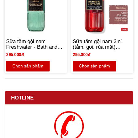
Sữa tắm gội nam
Sữa tắm gội nam 3in1
Freshwater - Bath and
(tắm, gội, rủa mặt)
Body Works 295ml |
Mahogany Teakwood -
295.000đ
295.000đ
Chính hãng Mỹ
Bath & Body Works
295ml - Chinh hãng Mỹ
Chọn sản phẩm
Chọn sản phẩm
HOTLINE