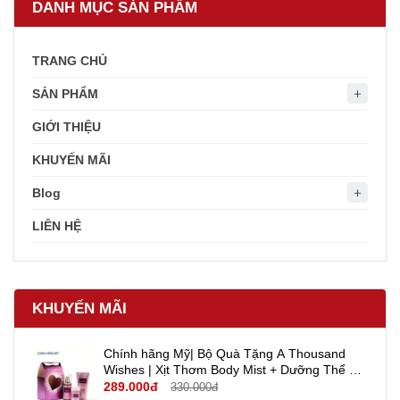
DANH MỤC SẢN PHẨM
TRANG CHỦ
SẢN PHẨM
GIỚI THIỆU
KHUYẾN MÃI
Blog
LIÊN HỆ
KHUYẾN MÃI
Chính hãng Mỹ| Bộ Quà Tặng A Thousand
Wishes | Xịt Thơm Body Mist + Dưỡng Thể +
Gel rửa tay khô mini Travel size - Bath And
289.000đ
330.000đ