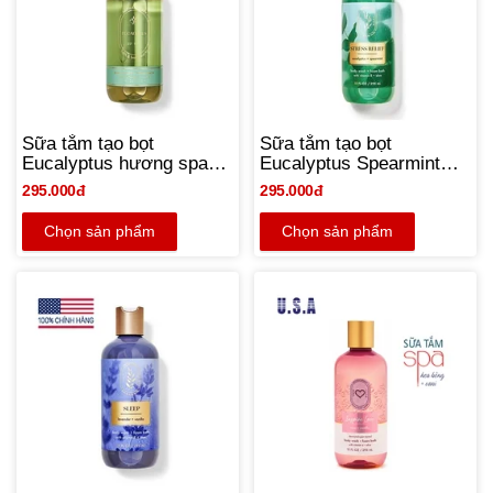
Sữa tắm tạo bọt
Sữa tắm tạo bọt
Eucalyptus hương spa
Eucalyptus Spearmint
thư giãn - Bath and Body
hương spa thư giãn bạc
295.000đ
295.000đ
Works 295ml | Chính
hà giảm stress - Bath
hãng Mỹ - NEW
and Body Works 295ml |
Chọn sản phẩm
Chọn sản phẩm
Chính hãng Mỹ - NEW