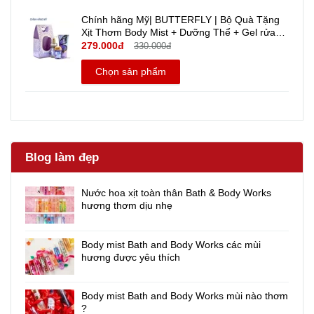
Chính hãng Mỹ| BUTTERFLY | Bộ Quà Tặng
Xịt Thơm Body Mist + Dưỡng Thể + Gel rửa
tay khô mini - Bath And Body Works | Travel
279.000đ
330.000đ
Size
Chọn sản phẩm
Blog làm đẹp
Nước hoa xịt toàn thân Bath & Body Works
hương thơm dịu nhẹ
Body mist Bath and Body Works các mùi
hương được yêu thích
Body mist Bath and Body Works mùi nào thơm
?