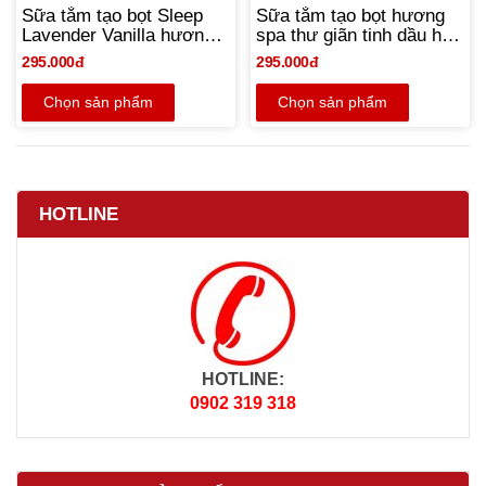
Sữa tắm tạo bọt Sleep
Sữa tắm tạo bọt hương
Lavender Vanilla hương
spa thư giãn tinh dầu hoa
spa thư giãn Oải hương
Hồng Inspire Love Rose -
295.000đ
295.000đ
& Vani - Bath & Body
Vanilla - Bath & Body
Works | Chính hãng Mỹ -
Works 295ml - Chính
Chọn sản phẩm
Chọn sản phẩm
NEW
hãng Mỹ
HOTLINE
HOTLINE:
0902 319 318