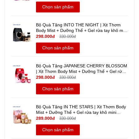
Body Works
Chọn sản phẩm
Bộ Quà Tặng INTO THE NIGHT | Xịt Thơm
Body Mist + Dưỡng Thể + Gel rửa tay khô mini
Travel size - Bath And Body Works | Chính
298.000đ
330.000đ
hãng Mỹ
Chọn sản phẩm
Bộ Quà Tặng JAPANESE CHERRY BLOSSOM
| Xịt Thơm Body Mist + Dưỡng Thể + Gel rửa
tay khô mini travel size - Bath And Body Works
298.000đ
330.000đ
| Chính hãng Mỹ
Chọn sản phẩm
Bộ Quà Tặng IN THE STARS | Xịt Thơm Body
Mist + Dưỡng Thể + Gel rửa tay khô mini
Travel size | Bath And Body Works | Chính
289.000đ
330.000đ
hãng Mỹ
Chọn sản phẩm