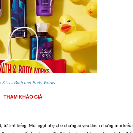
 Kiss - Bath and Body Works
THAM KHẢO GIÁ
t,
từ
5-6
tiến
g
.
Mùi ngọt nhẹ cho những ai y
ê
u thích những mùi kiểu