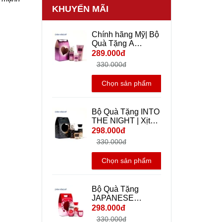
KHUYẾN MÃI
Chính hãng Mỹ| Bộ
Quà Tặng A
Thousand Wishes |
289.000đ
Xịt Thơm Body Mist
330.000đ
+ Dưỡng Thể + Gel
rửa tay khô mini
Chọn sản phẩm
Travel size - Bath
And Body Works
Bộ Quà Tặng INTO
THE NIGHT | Xịt
Thơm Body Mist +
298.000đ
Dưỡng Thể + Gel
330.000đ
rửa tay khô mini
Travel size - Bath
Chọn sản phẩm
And Body Works |
Chính hãng Mỹ
Bộ Quà Tặng
JAPANESE
CHERRY
298.000đ
BLOSSOM | Xịt
330.000đ