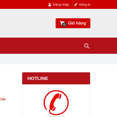
Đăng nhập
Đăng kí
Giỏ hàng
0
HOTLINE
của