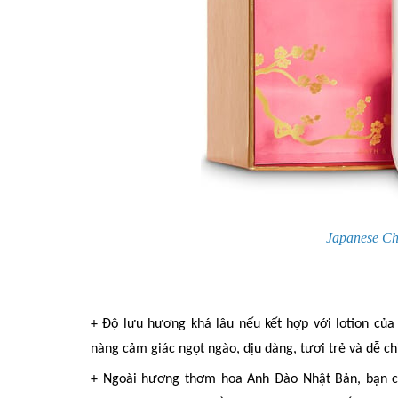
Japanese Ch
+ Độ lưu hương khá lâu
nếu
kết hợp với lotion củ
nàng
cảm giác
ngọt ngào, dịu dàng,
tươi trẻ
và dễ ch
+ Ngoài hương thơm hoa
A
nh
Đ
ào Nhật Bản, bạn 