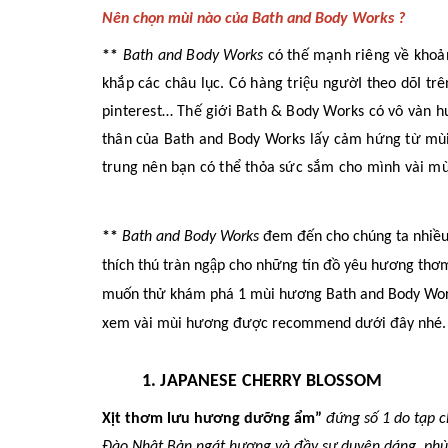
Nên chọn mùi nào của Bath and Body Works ?
**
Bath and Body Works
có thế mạnh riêng về khoa
khắp các châu lục. Có hàng triệu ngườI theo dõI
pinterest… Thế giới
Bath & Body Works
có
vô vàn h
thân của Bath
and
Body Works lấy cảm hứng từ mùi 
trung nên bạn có thể thỏa sức sắm cho mình vài mù
**
Bath and Body Works
đem đến cho chúng ta nhiều s
thích thú tràn ngập cho
những tín đồ yêu hương thơ
muốn thử khám phá 1 mùi hương Bath and Body Wo
xem vài mùi hương được recommend dưới đây nhé.
1. JAPANESE CHERRY BLOSSOM
Xịt thơm lưu hương dưỡng ẩm”
đứng số 1 do tạp 
Đào Nhật Bản ngát hương và đầy sự duyên dáng, phù