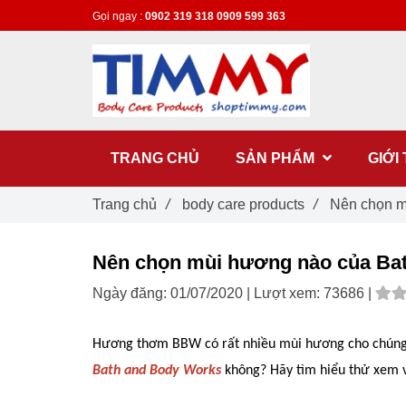
Gọi ngay :
0902 319 318
0909 599 363
TRANG CHỦ
SẢN PHẨM
GIỚI
Trang chủ
/
body care products
/
Nên chọn m
Nên chọn mùi hương nào của Ba
Ngày đăng:
01/07/2020 |
Lượt xem:
73686 |
Hương thơm BBW có rất nhiều mùi hương cho chúng ta 
Bath and Body Works
không? Hãy tìm hiểu thử xem