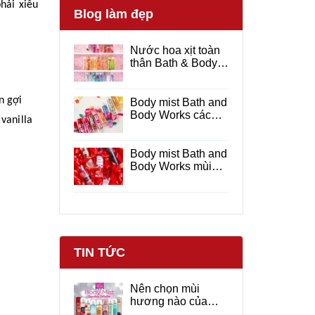
hải xiêu
Blog làm đẹp
Nước hoa xịt toàn
thân Bath & Body
Works hương thơm
dịu nhẹ
en
gợi
Body mist Bath and
Body Works các
vanilla
mùi hương được
yêu thích
Body mist Bath and
Body Works mùi
nào thơm ?
TIN TỨC
Nên chọn mùi
hương nào của
Bath and Body