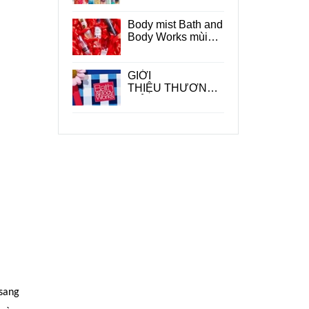
Works ?
Body mist Bath and
Body Works mùi
nào thơm ?
GIỚI
THIỆU THƯƠNG
HIỆU BATH &
BODY WORKS
 sang