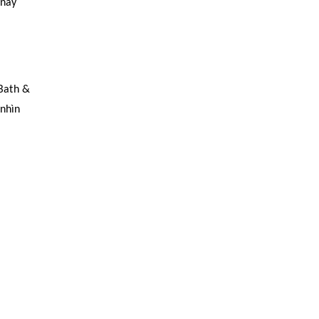
 này
Bath &
 nhìn