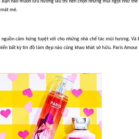
. Bạn nào muốn lưu hương lâu thì nên chọn những mùi ngọt như thế
 mát mẻ.
à nguồn cảm hứng tuyệt vời cho những nhà chế tác mùi hương. Và 
iến bất kỳ tín đồ làm đẹp nào cũng khao khát sở hữu.
Paris Amour