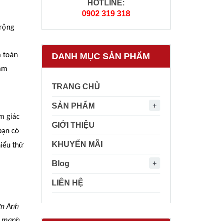
HOTLINE:
0902 319 318
rộng
DANH MỤC SẢN PHẨM
m toàn
tầm
TRANG CHỦ
SẢN PHẨM
m giác
GIỚI THIỆU
ạn có
KHUYẾN MÃI
iểu thử
Blog
LIÊN HỆ
ờn Anh
à mạnh