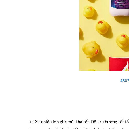
Dark
++ Xịt nhiều lớp gi
ữ
mùi khá tốt.
Độ lưu hương rất tố