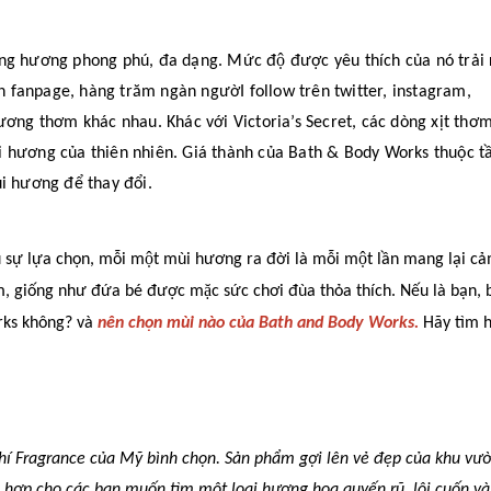
̉ng hương phong phú, đa dạng. Mức độ được yêu thích của nó trải 
 trên fanpage, hàng trăm ngàn ngườI follow trên twitter, instagram,
ương thơm khác nhau. Khác với Victoria’s Secret, các dòng xịt thơ
hương của thiên nhiên. Giá thành của Bath & Body Works thuộc 
i hương để thay đổi.
ự lựa chọn, mỗi một mùi hương ra đời là mỗi một lần mang lại cả
m
, giống như đứa bé được mặc sức chơi đùa thỏa thích. Nếu là bạn, b
rks không? và
nên chọn mùi nào của Bath and Body Works.
Hãy tìm h
chí Fragrance của Mỹ bình chọn. Sản phẩm gợi lên vẻ đẹp của khu vư
 hợp cho các bạn muốn tìm một loại hương hoa quyến rũ, lôi cuốn v