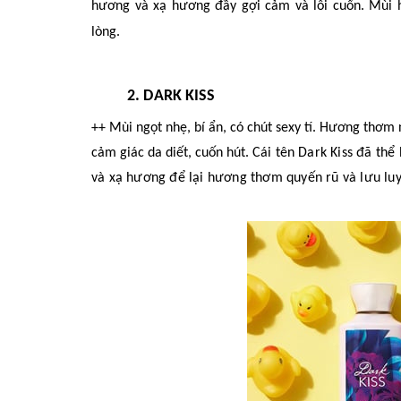
hương và xạ hương đầy gợi cảm và lôi cuốn.
Mùi 
lòng
.
2. DARK KISS
++ Mùi ngọt nhẹ, bí ẩn, có chút sexy tí.
Hương thơm n
cảm giác da diết, cuốn hút. C
ái tên
Dark Kiss đã thể
và xạ hương để lại hương thơm
quyến rũ
và lưu luy