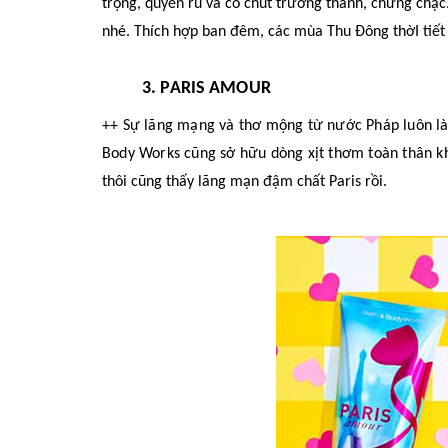
trọng, quyến rũ
và có chút
trưởng thành, chững chạc
nhé.
Thích hợp ban đêm, các mùa Thu Đông thờI tiết
3. PARIS AMOUR
++ Sự lãng mạng và thơ mộng từ nước Pháp luôn l
Body Works cũng sở hữu dòng xịt thơm toàn thân kh
thôi cũng thấy lãng mạn đậm chất Paris rồi.