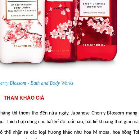
erry Blossom - Bath and Body Works
THAM KHẢO GIÁ
a hãng
thì
thơm tho
đến nửa ngày.
Japanese Cherry Blossom
mang 
ịu.
Thích hợp dùng cho bất kể độ tuổi nào, bất kể khoảng thời gian
nà
có thể
nhận ra
các loại hương khác như hoa Mimosa, hoa hồng To