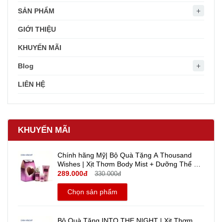
SẢN PHẨM
GIỚI THIỆU
KHUYẾN MÃI
Blog
LIÊN HỆ
KHUYẾN MÃI
Chính hãng Mỹ| Bộ Quà Tặng A Thousand
Wishes | Xịt Thơm Body Mist + Dưỡng Thể +
Gel rửa tay khô mini Travel size - Bath And
289.000đ
330.000đ
Body Works
Chọn sản phẩm
Bộ Quà Tặng INTO THE NIGHT | Xịt Thơm