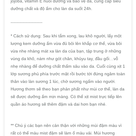
jojoba, vitamin E nuôi dưỡng và bảo vệ da, cung cấp siêu
dưỡng chất và độ ẩm cho làn da suốt 24h.
---------------------
* Cách sử dụng: Sau khi tắm xong, lau khô người, lấy một
lượng kem dưỡng ẩm vừa đủ bôi lên khắp cơ thể, vừa bôi
vừa nhẹ nhàng mát xa làn da của bạn, tập trung ở những
vùng da khô, nám như gót chân, khủyu tay, đầu gối…vỗ
nhẹ nhàng để dưỡng chất thấm sâu vào da. Cuối cùng xịt 1
lớp sương phủ phía trước mặt rồi bước tới đứng ngâm toàn
thân vào làn sương 1 lúc, chờ sương ngấm vào người.
Hương thơm sẽ theo bạn phản phất như mùi cơ thể, làn da
sẽ được dưỡng ẩm mịn màng. Có thể xịt mist trực tiếp lên
quần áo hương sẽ thêm đậm và dai hơn bạn nhé.
** Chú ý các bạn nên cản thận với những mùi đậm màu vì
rất có thể màu mist đậm sẽ làm ố màu vải. Mùi hương