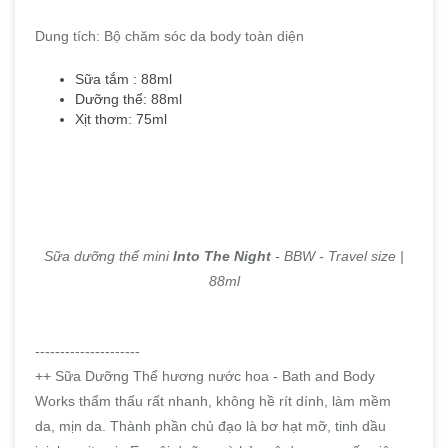
Dung tích: Bộ chăm sóc da body toàn diện
Sữa tắm : 88ml
Dưỡng thể: 88ml
Xịt thơm: 75ml
Sữa dưỡng thể mini
Into The Night
- BBW - Travel size |
88ml
---------------------
++ Sữa Dưỡng Thể hương nước hoa - Bath and Body
Works thẩm thấu rất nhanh, không hề rít dính, làm mềm
da, mịn da. Thành phần chủ đạo là bơ hạt mỡ, tinh dầu