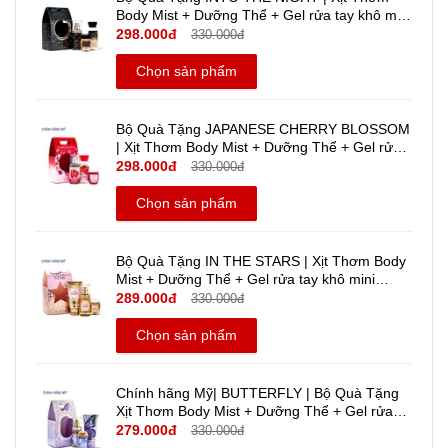
Body Mist + Dưỡng Thể + Gel rửa tay khô mini
Travel size - Bath And Body Works | Chính
298.000đ
330.000đ
hãng Mỹ
Chọn sản phẩm
Bộ Quà Tặng JAPANESE CHERRY BLOSSOM
| Xịt Thơm Body Mist + Dưỡng Thể + Gel rửa
tay khô mini travel size - Bath And Body Works
298.000đ
330.000đ
| Chính hãng Mỹ
Chọn sản phẩm
Bộ Quà Tặng IN THE STARS | Xịt Thơm Body
Mist + Dưỡng Thể + Gel rửa tay khô mini
Travel size | Bath And Body Works | Chính
289.000đ
330.000đ
hãng Mỹ
Chọn sản phẩm
Chính hãng Mỹ| BUTTERFLY | Bộ Quà Tặng
Xịt Thơm Body Mist + Dưỡng Thể + Gel rửa
tay khô mini - Bath And Body Works | Travel
279.000đ
330.000đ
Size