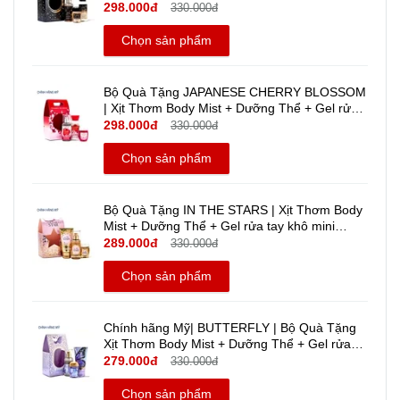
Travel size - Bath And Body Works | Chính
298.000đ
330.000đ
hãng Mỹ
Chọn sản phẩm
Bộ Quà Tặng JAPANESE CHERRY BLOSSOM
| Xịt Thơm Body Mist + Dưỡng Thể + Gel rửa
tay khô mini travel size - Bath And Body Works
298.000đ
330.000đ
| Chính hãng Mỹ
Chọn sản phẩm
Bộ Quà Tặng IN THE STARS | Xịt Thơm Body
Mist + Dưỡng Thể + Gel rửa tay khô mini
Travel size | Bath And Body Works | Chính
289.000đ
330.000đ
hãng Mỹ
Chọn sản phẩm
Chính hãng Mỹ| BUTTERFLY | Bộ Quà Tặng
Xịt Thơm Body Mist + Dưỡng Thể + Gel rửa
tay khô mini - Bath And Body Works | Travel
279.000đ
330.000đ
Size
Chọn sản phẩm