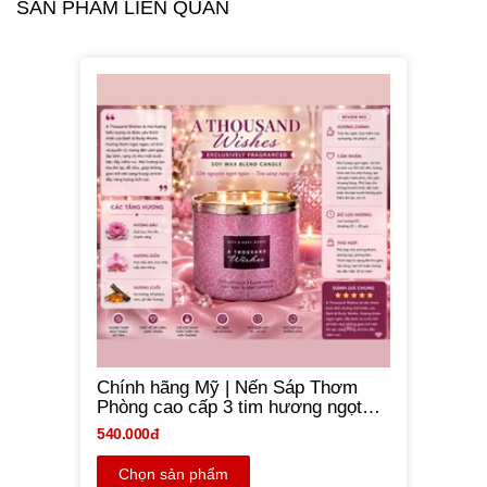
SẢN PHẨM LIÊN QUAN
Chính hãng Mỹ | Nến Sáp Thơm
Phòng cao cấp 3 tim hương ngọt
ngào nhẹ nhàng - A Thousand
540.000đ
Wishes - Bath & Body Works 411g
Chọn sản phẩm