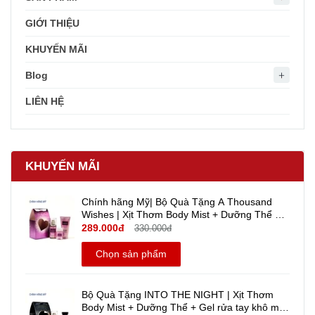
GIỚI THIỆU
KHUYẾN MÃI
Blog
LIÊN HỆ
KHUYẾN MÃI
Chính hãng Mỹ| Bộ Quà Tặng A Thousand
Wishes | Xịt Thơm Body Mist + Dưỡng Thể +
Gel rửa tay khô mini Travel size - Bath And
289.000đ
330.000đ
Body Works
Chọn sản phẩm
Bộ Quà Tặng INTO THE NIGHT | Xịt Thơm
Body Mist + Dưỡng Thể + Gel rửa tay khô mini