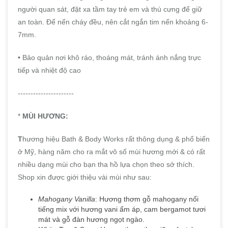
người quan sát, đặt xa tầm tay trẻ em và thú cưng để giữ
an toàn. Để nến cháy đều, nên cắt ngắn tim nến khoảng 6-
7mm.
• Bảo quản nơi khô ráo, thoáng mát, tránh ánh nắng trực
tiếp và nhiệt độ cao
----------------------
*
MÙI HƯƠNG:
T
hương hiệu Bath & Body Works rất thông dụng & phổ biến
ở Mỹ, hàng năm cho ra mắt vô số mùi hương mới & có rất
nhiều dạng mùi cho bạn tha hồ lựa chọn theo sở thích.
Shop xin được giới thiệu vài mùi như sau:
Mahogany Vanilla
: Hương thơm gỗ mahogany nổi
tiếng mix với hương vani ấm áp, cam bergamot tươi
mát và gỗ đàn hương ngọt ngào.