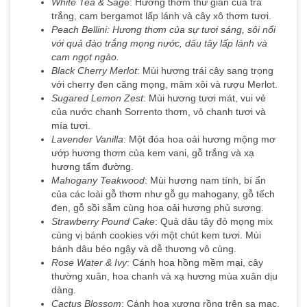
White Tea & Sag
e: Hương thơm thư giãn của trà
trắng, cam bergamot lấp lánh và cây xô thơm tươi.
Peach Bellini: Hương thơm của sự tươi sáng, sôi nổi
với quả đào trắng mọng nước, dâu tây lấp lánh và
cam ngọt ngào.
Black Cherry Merlot
: Mùi hương trái cây sang trọng
với cherry đen căng mọng, mâm xôi và rượu Merlot.
Sugared Lemon Zest
: Mùi hương tươi mát, vui vẻ
của nước chanh Sorrento thơm, vỏ chanh tươi và
mía tươi.
Lavender Vanilla
: Một đóa hoa oải hương mộng mơ
ướp hương thơm của kem vani, gỗ trắng và xạ
hương tẩm đường.
Mahogany Teakwood
: Mùi hương nam tính, bí ẩn
của các loài gỗ thơm như gỗ gụ mahogany, gỗ tếch
đen, gỗ sồi sẫm cùng hoa oải hương phủ sương.
Strawberry Pound Cake
: Quả dâu tây đỏ mọng mix
cùng vị bánh cookies với một chút kem tươi. Mùi
bánh dâu béo ngậy và dễ thương vô cùng.
Rose Water & Ivy
: Cánh hoa hồng mềm mại, cây
thường xuân, hoa chanh và xạ hương mùa xuân dịu
dàng.
Cactus Blossom
: Cánh hoa xương rồng trên sa mạc,