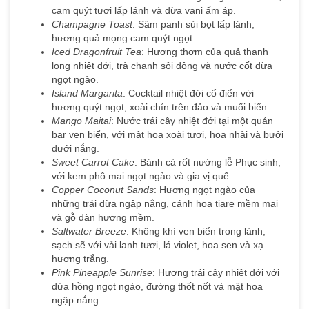
cam quýt tươi lấp lánh và dừa vani ấm áp.
Champagne Toast
: Sâm panh sủi bọt lấp lánh,
hương quả mọng cam quýt ngọt.
Iced Dragonfruit Tea
: Hương thơm của quả thanh
long nhiệt đới, trà chanh sôi động và nước cốt dừa
ngọt ngào.
Island Margarita
: Cocktail nhiệt đới cổ điển với
hương quýt ngọt, xoài chín trên đảo và muối biển.
Mango Maitai
: Nước trái cây nhiệt đới tại một quán
bar ven biển, với mật hoa xoài tươi, hoa nhài và bưởi
dưới nắng.
Sweet Carrot Cake
: Bánh cà rốt nướng lễ Phục sinh,
với kem phô mai ngọt ngào và gia vị quế.
Copper Coconut Sands
: Hương ngọt ngào của
những trái dừa ngập nắng, cánh hoa tiare mềm mại
và gỗ đàn hương mềm.
Saltwater Breeze
: Không khí ven biển trong lành,
sạch sẽ với vải lanh tươi, lá violet, hoa sen và xạ
hương trắng.
Pink Pineapple Sunrise
: Hương trái cây nhiệt đới với
dứa hồng ngọt ngào, đường thốt nốt và mật hoa
ngập nắng.