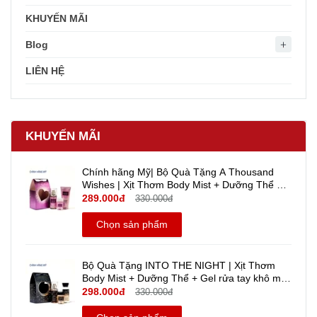
KHUYẾN MÃI
Blog
LIÊN HỆ
KHUYẾN MÃI
Chính hãng Mỹ| Bộ Quà Tặng A Thousand
Wishes | Xịt Thơm Body Mist + Dưỡng Thể +
Gel rửa tay khô mini Travel size - Bath And
289.000đ
330.000đ
Body Works
Chọn sản phẩm
Bộ Quà Tặng INTO THE NIGHT | Xịt Thơm
Body Mist + Dưỡng Thể + Gel rửa tay khô mini
Travel size - Bath And Body Works | Chính
298.000đ
330.000đ
hãng Mỹ