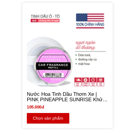
Nước Hoa Tinh Dầu Thơm Xe |
PINK PINEAPPLE SUNRISE Khử
Mùi Ô tô - Bath & Body Works 6ml |
105.000đ
Chính hãng Mỹ
Chọn sản phẩm