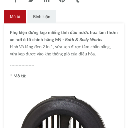
Mô tả
Bình luận
Phụ kiện đựng k
ẹp
miếng
tinh dầu
nước hoa làm thơm
xe hơi
ô
t
ô
chính hãng
Mỹ -
Bath & Body Works
hình Vô-lăng đen 2 in 1, vừa kẹp được tắm chắn nắng,
vừa kẹp đươc vào khe thông gió của điều hòa.
-----------------
*
Mô tả: