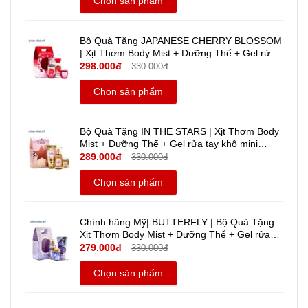
Chọn sản phẩm
Bộ Quà Tặng JAPANESE CHERRY BLOSSOM
| Xịt Thơm Body Mist + Dưỡng Thể + Gel rửa
tay khô mini travel size - Bath And Body Works
298.000đ
330.000đ
| Chính hãng Mỹ
Chọn sản phẩm
Bộ Quà Tặng IN THE STARS | Xịt Thơm Body
Mist + Dưỡng Thể + Gel rửa tay khô mini
Travel size | Bath And Body Works | Chính
289.000đ
330.000đ
hãng Mỹ
Chọn sản phẩm
Chính hãng Mỹ| BUTTERFLY | Bộ Quà Tặng
Xịt Thơm Body Mist + Dưỡng Thể + Gel rửa
tay khô mini - Bath And Body Works | Travel
279.000đ
330.000đ
Size
Chọn sản phẩm