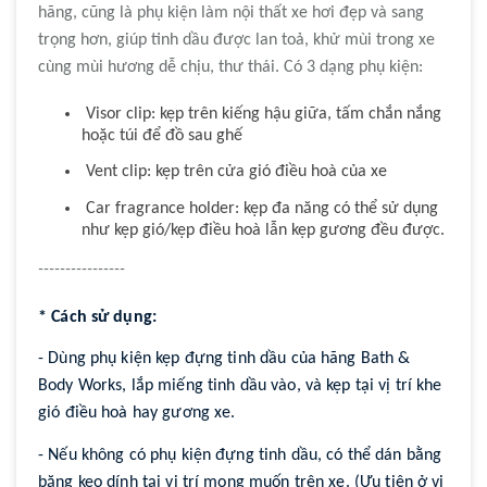
hãng, cũng là phụ kiện làm nội thất xe hơi đẹp và sang
trọng hơn, giúp tinh dầu được lan toả, khử mùi trong xe
cùng mùi hương dễ chịu, thư thái.
Có
3
dạng
phụ kiện
:
Visor clip: kẹp trên kiếng hậu giữa, tấm chắn nắng
hoặc túi để đồ sau ghế
Vent clip: kẹp trên cửa gió điều hoà của xe
Car fragrance holder: kẹp đa năng có thể sử dụng
như kẹp gió/kẹp điều hoà lẫn kẹp gương đều được.
----------------
* Cách sử dụng:
- Dùng phụ kiện kẹp đựng tinh dầu của hãng Bath &
Body Works, lắp miếng tinh dầu vào, và kẹp tại vị trí khe
gió điều hoà hay gương xe.
- Nếu không có phụ kiện
đựng
tinh dầu, có thể dán bằng
băng keo dính tại vị trí mong muốn trên xe. (Ưu tiên ở vị