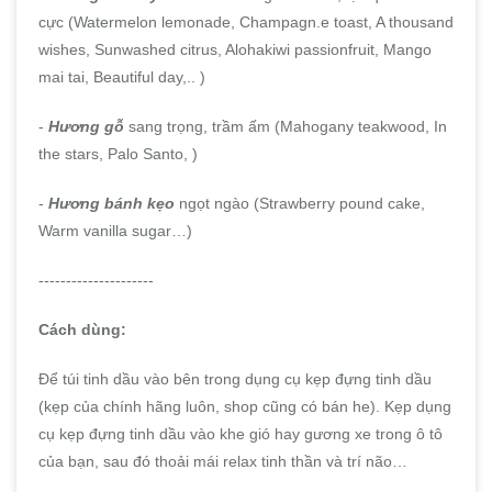
cực (Watermelon lemonade, Champagn.e toast, A thousand
wishes, Sunwashed citrus, Alohakiwi passionfruit, Mango
mai tai, Beautiful day,.. )
-
Hương gỗ
sang trọng, trầm ấm (Mahogany teakwood, In
the stars, Palo Santo, )
-
Hương bánh kẹo
ngọt ngào (Strawberry pound cake,
Warm vanilla sugar…)
---------------------
Cách dùng:
Để túi tinh dầu vào bên trong dụng cụ kẹp đựng tinh dầu
(kẹp của chính hãng luôn, shop cũng có bán he). Kẹp dụng
cụ kẹp đựng tinh dầu vào khe gió hay gương xe trong ô tô
của bạn, sau đó thoải mái relax tinh thần và trí não…