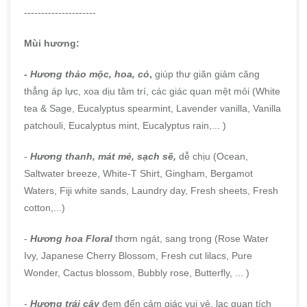
---------------------
Mùi hương:
- Hương thảo mộc, hoa, cỏ
,
giúp thư giãn giảm căng
thẳng áp lực, xoa dịu tâm trí, các giác quan mệt mỏi (White
tea & Sage, Eucalyptus spearmint, Lavender vanilla, Vanilla
patchouli, Eucalyptus mint, Eucalyptus rain,... )
-
Hương thanh, mát mẻ, sạch sẽ,
dễ chịu (Ocean,
Saltwater breeze, White-T Shirt, Gingham, Bergamot
Waters, Fiji white sands, Laundry day, Fresh sheets, Fresh
cotton,...)
-
Hương hoa Floral
thơm ngát, sang trọng (Rose Water
Ivy, Japanese Cherry Blossom, Fresh cut lilacs, Pure
Wonder, Cactus blossom, Bubbly rose, Butterfly, ... )
-
Hương trái cây
đem đến cảm giác vui vẻ, lạc quan tích