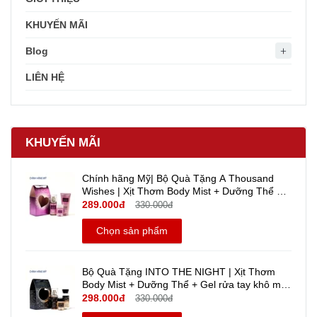
KHUYẾN MÃI
Blog
LIÊN HỆ
KHUYẾN MÃI
Chính hãng Mỹ| Bộ Quà Tặng A Thousand
Wishes | Xịt Thơm Body Mist + Dưỡng Thể +
Gel rửa tay khô mini Travel size - Bath And
289.000đ
330.000đ
Body Works
Chọn sản phẩm
Bộ Quà Tặng INTO THE NIGHT | Xịt Thơm
Body Mist + Dưỡng Thể + Gel rửa tay khô mini
Travel size - Bath And Body Works | Chính
298.000đ
330.000đ
hãng Mỹ