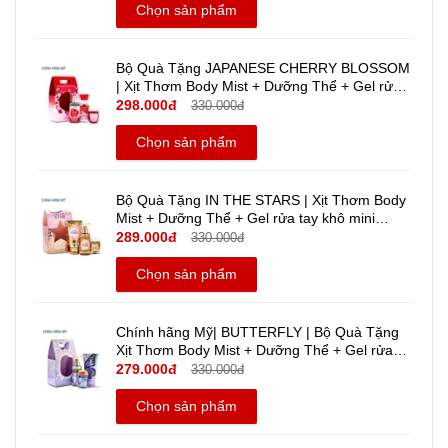
Chọn sản phẩm
Bộ Quà Tặng JAPANESE CHERRY BLOSSOM
| Xịt Thơm Body Mist + Dưỡng Thể + Gel rửa
tay khô mini travel size - Bath And Body Works
298.000đ
330.000đ
| Chính hãng Mỹ
Chọn sản phẩm
Bộ Quà Tặng IN THE STARS | Xịt Thơm Body
Mist + Dưỡng Thể + Gel rửa tay khô mini
Travel size | Bath And Body Works | Chính
289.000đ
330.000đ
hãng Mỹ
Chọn sản phẩm
Chính hãng Mỹ| BUTTERFLY | Bộ Quà Tặng
Xịt Thơm Body Mist + Dưỡng Thể + Gel rửa
tay khô mini - Bath And Body Works | Travel
279.000đ
330.000đ
Size
Chọn sản phẩm