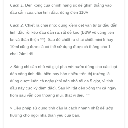
Cách 1
.
Đèn xông của chính hãng sx để ghim thẳng vào
đầu cắm của chai tinh dầu, dùng điện 110V
Cách 2.
Chiết ra chai nhỏ: dùng kiềm dẹt vặn từ từ đầu dẫn
tinh dầu rồi kéo đầu dẫn ra, rất dễ kéo (BBW vô cùng tiện
lợi và thân thiện ^^). Sau đó chiết ra chai chiết mini 5 hay
10ml cũng được là có thể sử dụng được cả tháng cho 1
chai 24ml rồi.
> Sáng chỉ cần nhỏ vài giọt pha với nước dùng cho các loại
đèn xông tinh dầu hiện nay bán nhiều trên thị trường là
dùng được luôn cả ngày (chỉ nên nhỏ tối đa 5 giọt, vì tinh
dầu này cực kỳ đậm đặc). Sau khi tắt đèn xông thì cả ngày
hôm sau vẫn còn thoảng mùi, thật vi diệu ^^
> Liệu pháp sử dụng tinh dầu là cách nhanh nhất để ướp
hương cho ngôi nhà thân yêu của bạn.