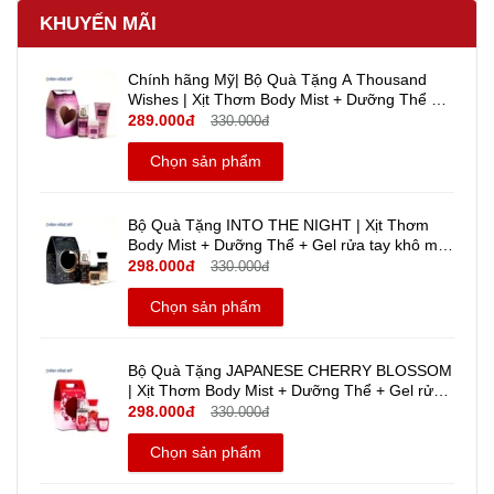
KHUYẾN MÃI
Chính hãng Mỹ| Bộ Quà Tặng A Thousand
Wishes | Xịt Thơm Body Mist + Dưỡng Thể +
Gel rửa tay khô mini Travel size - Bath And
289.000đ
330.000đ
Body Works
Chọn sản phẩm
Bộ Quà Tặng INTO THE NIGHT | Xịt Thơm
Body Mist + Dưỡng Thể + Gel rửa tay khô mini
Travel size - Bath And Body Works | Chính
298.000đ
330.000đ
hãng Mỹ
Chọn sản phẩm
Bộ Quà Tặng JAPANESE CHERRY BLOSSOM
| Xịt Thơm Body Mist + Dưỡng Thể + Gel rửa
tay khô mini travel size - Bath And Body Works
298.000đ
330.000đ
| Chính hãng Mỹ
Chọn sản phẩm