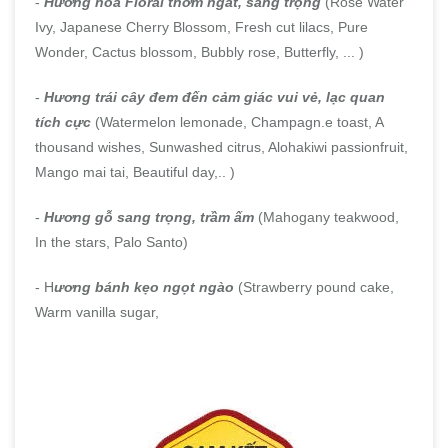
-
Hương hoa Floral thơm ngát, sang trọng
(Rose Water
Ivy, Japanese Cherry Blossom, Fresh cut lilacs, Pure
Wonder, Cactus blossom, Bubbly rose, Butterfly, ... )
-
Hương trái cây đem đến cảm giác vui vẻ, lạc quan
tích cực
(Watermelon lemonade, Champagn.e toast, A
thousand wishes, Sunwashed citrus, Alohakiwi passionfruit,
Mango mai tai, Beautiful day,.. )
-
Hương gỗ sang trọng, trầm ấm
(Mahogany teakwood,
In the stars, Palo Santo)
- H
ương bánh kẹo ngọt ngào
(Strawberry pound cake,
Warm vanilla sugar,