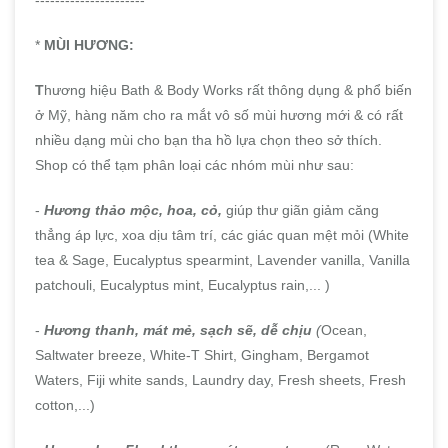
----------------------
*
MÙI HƯƠNG:
T
hương hiệu Bath & Body Works rất thông dụng & phổ biến
ở Mỹ, hàng năm cho ra mắt vô số mùi hương mới & có rất
nhiều dạng mùi cho bạn tha hồ lựa chọn theo sở thích.
Shop có thể tạm phân loại các nhóm mùi như sau:
-
Hương thảo mộc, hoa, cỏ,
giúp thư giãn giảm căng
thẳng áp lực, xoa dịu tâm trí, các giác quan mệt mỏi (White
tea & Sage, Eucalyptus spearmint, Lavender vanilla, Vanilla
patchouli, Eucalyptus mint, Eucalyptus rain,... )
-
Hương thanh, mát mẻ, sạch sẽ, dễ chịu
(
Ocean,
Saltwater breeze, White-T Shirt, Gingham, Bergamot
Waters, Fiji white sands, Laundry day, Fresh sheets, Fresh
cotton,...)