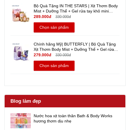
Bộ Quà Tặng IN THE STARS | Xịt Thơm Body
Mist + Dưỡng Thể + Gel rửa tay khô mini
Travel size | Bath And Body Works | Chính
289.000đ
330.000đ
hãng Mỹ
Chọn sản phẩm
Chính hãng Mỹ| BUTTERFLY | Bộ Quà Tặng
Xịt Thơm Body Mist + Dưỡng Thể + Gel rửa
tay khô mini - Bath And Body Works | Travel
279.000đ
330.000đ
Size
Chọn sản phẩm
Blog làm đẹp
Nước hoa xịt toàn thân Bath & Body Works
hương thơm dịu nhẹ