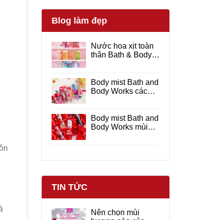
Blog làm đẹp
Nước hoa xịt toàn
thân Bath & Body
Works hương thơm
dịu nhẹ
Body mist Bath and
Body Works các
mùi hương được
yêu thích
Body mist Bath and
Body Works mùi
nào thơm ?
côn
TIN TỨC
à
Nên chọn mùi