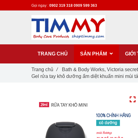
Gọi ngay :
0902 319 318
0909 599 363
TRANG CHỦ
SẢN PHẨM
GIỚI
Trang chủ
/
Bath & Body Works, Victoria secre
Gel rửa tay khô dưỡng ẩm diệt khuẩn mini mùi tá