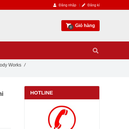
Đăng nhập
Đăng kí
Giỏ hàng
0
Body Works
/
HOTLINE
ni