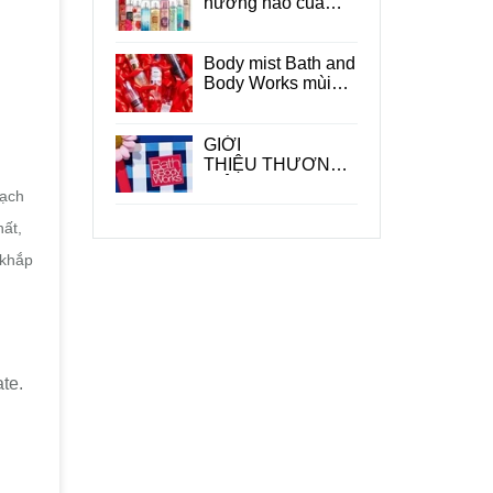
hương nào của
Bath and Body
Works ?
Body mist Bath and
Body Works mùi
nào thơm ?
GIỚI
THIỆU THƯƠNG
HIỆU BATH &
ạch
BODY WORKS
ất,
 khắp
te.