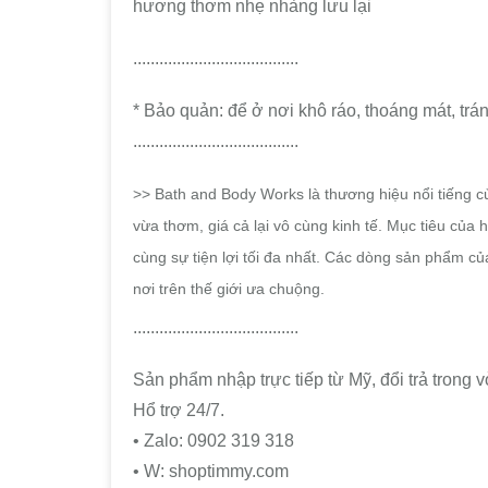
hương thơm nhẹ nhàng lưu lại
......................................
* Bảo quản: để ở nơi khô ráo, thoáng mát, trán
......................................
>> Bath and Body Works là thương hiệu nổi tiếng 
vừa thơm, giá cả lại vô cùng kinh tế.
Mục tiêu của h
cùng sự tiện lợi tối đa nhất. Các dòng sản phẩm c
nơi trên thế giới ưa chuộng.
......................................
Sản phẩm nhập trực tiếp từ Mỹ, đổi trả trong
Hổ trợ 24/7.
• Zalo: 0902 319 318
• W: shoptimmy.com