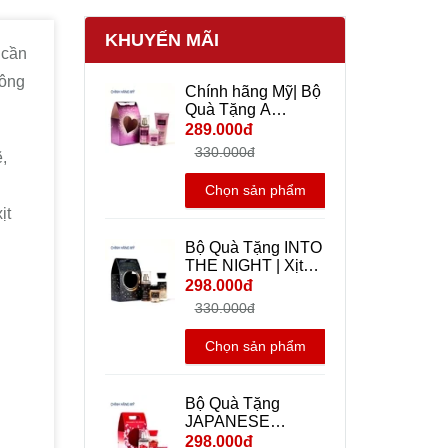
KHUYẾN MÃI
 cần
hông
Chính hãng Mỹ| Bộ
Quà Tặng A
Thousand Wishes |
289.000đ
Xịt Thơm Body Mist
330.000đ
,
+ Dưỡng Thể + Gel
rửa tay khô mini
Chọn sản phẩm
Travel size - Bath
ịt
And Body Works
Bộ Quà Tặng INTO
THE NIGHT | Xịt
Thơm Body Mist +
298.000đ
Dưỡng Thể + Gel
330.000đ
rửa tay khô mini
Travel size - Bath
Chọn sản phẩm
And Body Works |
Chính hãng Mỹ
Bộ Quà Tặng
JAPANESE
CHERRY
298.000đ