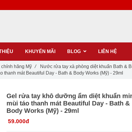
 THIỆU
KHUYẾN MÃI
BLOG
LIÊN HỆ
t chính hãng Mỹ
/
Nước rửa tay xà phòng diệt khuẩn Bath & 
o thanh mát Beautiful Day - Bath & Body Works (Mỹ) - 29ml
Gel rửa tay khô dưỡng ẩm diệt khuẩn mi
mùi táo thanh mát Beautiful Day - Bath &
Body Works (Mỹ) - 29ml
59.000đ