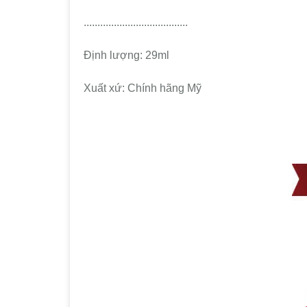
......................................
Định lượng: 29ml
Xuất xứ: Chính hãng Mỹ