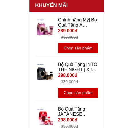
KHUYẾN MÃI
Chính hãng Mỹ| Bộ
Quà Tặng A
Thousand Wishes |
289.000đ
Xịt Thơm Body Mist
330.000đ
+ Dưỡng Thể + Gel
rửa tay khô mini
Chọn sản phẩm
Travel size - Bath
And Body Works
Bộ Quà Tặng INTO
THE NIGHT | Xịt
Thơm Body Mist +
298.000đ
Dưỡng Thể + Gel
330.000đ
rửa tay khô mini
Travel size - Bath
Chọn sản phẩm
And Body Works |
Chính hãng Mỹ
Bộ Quà Tặng
JAPANESE
CHERRY
298.000đ
BLOSSOM | Xịt
330.000đ