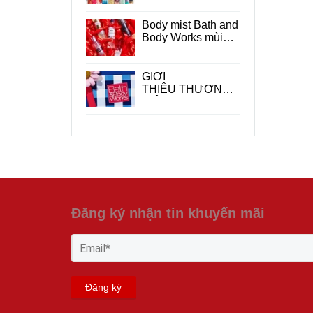
Works ?
Body mist Bath and
Body Works mùi
nào thơm ?
GIỚI
THIỆU THƯƠNG
HIỆU BATH &
BODY WORKS
Đăng ký nhận tin khuyến mãi
Đăng ký