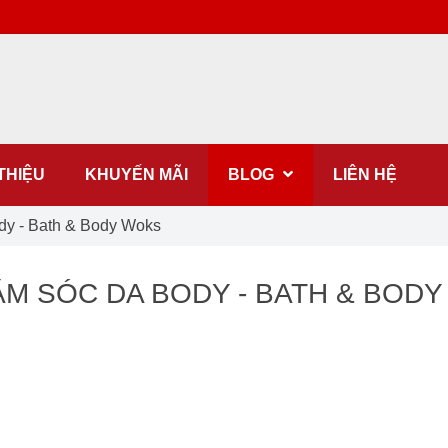
 THIỆU
KHUYẾN MÃI
BLOG
LIÊN HỆ
dy - Bath & Body Woks
M SÓC DA BODY - BATH & BOD