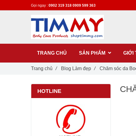
Gọi ngay :
0902 319 318
0909 599 363
TRANG CHỦ
SẢN PHẨM
GIỚI
Trang chủ
/
Blog Làm đẹp
/
Chăm sóc da Bo
CHĂ
HOTLINE