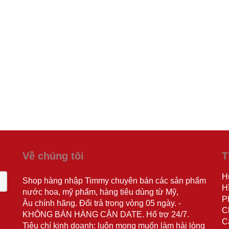
Về chúng tôi
T
H
Shop hàng nhập Timmy chuyên bán các sản phẩm
H
nước hoa, mỹ phẩm, hàng tiêu dùng từ Mỹ,
P
Âu chính hãng. Đổi trả trong vòng 05 ngày. -
C
KHÔNG BÁN HÀNG CẬN DATE. Hổ trợ 24/7.
C
Tiêu chí kinh doanh: luôn mong muốn làm hài lòng