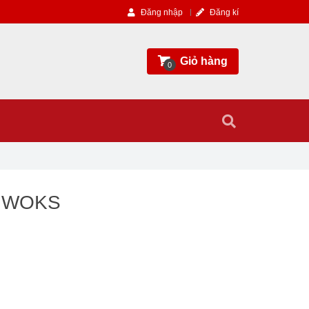
Đăng nhập
Đăng kí
Giỏ hàng
0
Y WOKS