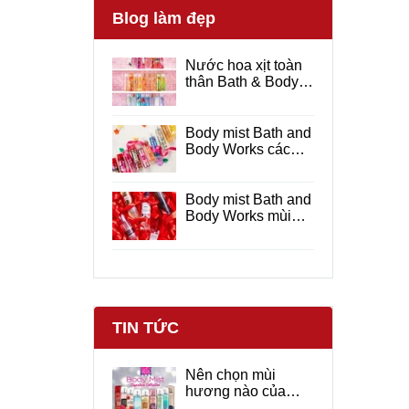
Blog làm đẹp
Nước hoa xịt toàn
thân Bath & Body
Works hương thơm
dịu nhẹ
Body mist Bath and
Body Works các
mùi hương được
yêu thích
Body mist Bath and
Body Works mùi
nào thơm ?
TIN TỨC
Nên chọn mùi
hương nào của
Bath and Body