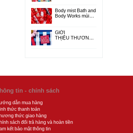
Works ?
Body mist Bath and
Body Works mùi
nào thơm ?
GIỚI
THIỆU THƯƠNG
HIỆU BATH &
BODY WORKS
hông tin - chính sách
ướng dẫn mua hàng
ình thức thanh toán
hương thức giao hàng
hính sách đổi trả hàng và hoàn tiền
am kết bảo mật thông tin