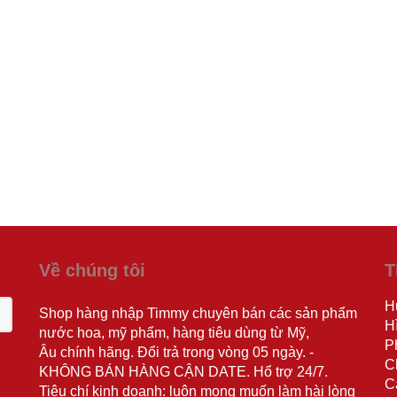
Về chúng tôi
T
H
Shop hàng nhập Timmy chuyên bán các sản phẩm
H
nước hoa, mỹ phẩm, hàng tiêu dùng từ Mỹ,
P
Âu chính hãng. Đổi trả trong vòng 05 ngày. -
C
KHÔNG BÁN HÀNG CẬN DATE. Hổ trợ 24/7.
C
Tiêu chí kinh doanh: luôn mong muốn làm hài lòng