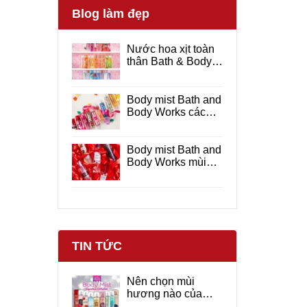
Blog làm đẹp
Nước hoa xịt toàn
thân Bath & Body
Works hương thơm
dịu nhẹ
Body mist Bath and
Body Works các
mùi hương được
yêu thích
Body mist Bath and
Body Works mùi
nào thơm ?
TIN TỨC
Nên chọn mùi
hương nào của
Bath and Body