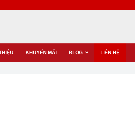
 THIỆU
KHUYẾN MÃI
BLOG
LIÊN HỆ