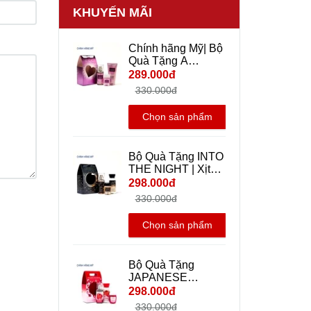
KHUYẾN MÃI
Chính hãng Mỹ| Bộ
Quà Tặng A
Thousand Wishes |
289.000đ
Xịt Thơm Body Mist
330.000đ
+ Dưỡng Thể + Gel
rửa tay khô mini
Chọn sản phẩm
Travel size - Bath
And Body Works
Bộ Quà Tặng INTO
THE NIGHT | Xịt
Thơm Body Mist +
298.000đ
Dưỡng Thể + Gel
330.000đ
rửa tay khô mini
Travel size - Bath
Chọn sản phẩm
And Body Works |
Chính hãng Mỹ
Bộ Quà Tặng
JAPANESE
CHERRY
298.000đ
BLOSSOM | Xịt
330.000đ