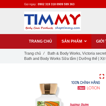
Gọi ngay :
0902 319 318
0909 599 363
TRANG CHỦ
SẢN PHẨM
GIỚI
Trang chủ
/
Bath & Body Works, Victoria secre
Bath and Body Works Sữa tắm | Dưỡng thể | Xịt