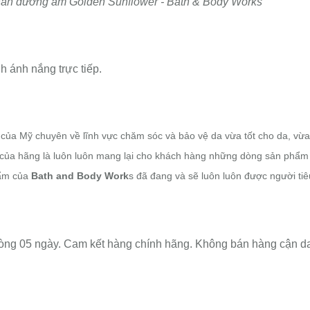
 thân dưỡng ẩm
Golden Sunflower - Bath & Body Works
h ánh nắng trực tiếp.
g của Mỹ chuyên về lĩnh vực chăm sóc và bảo vệ da
vừa
tốt cho da, vừa
của hãng là luôn luôn mang lại cho khách hàng những dòng sản phẩm 
hẩm của
Bath and Body Work
s đã đang và sẽ luôn luôn được người tiê
 vòng 05 ngày. Cam kết hàng chính hãng. Không bán hàng cận da