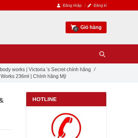
Đăng nhập
Đăng kí
Giỏ hàng
0
ody works | Victoria 's Secret chính hãng
/
 Works 236ml | Chính hãng Mỹ
HOTLINE
 &