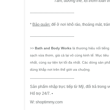
Tắm, dưỡng thể, xịt thơm toàn
------------------------------------
*
Bảo quản:
để ở nơi khô ráo, thoáng mát, trán
------------------------------------
>>
Bath and Body Works
là thương hiệu nổi tiến
sạch vừa thơm, giá cả lại vô cùng kinh tế.
Mục tiêu 
nhất, cùng sự tiện lợi tối đa nhất. Các dòng sản p
dùng khắp nơi trên thế giới ưa chuộng
.
------------------------------------
Sản phẩm nhập trực tiếp từ Mỹ, đổi trả trong
Hổ trợ 24/7. •
W: shoptimmy.com