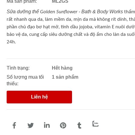
Mã sản phẩm:
ML2GS
Sữa dưỡng thể
- Bath & Body Works
Golden Sunflower
thẩm
rất nhanh qua da, làm mềm da, mịn da mà không rít dính, th
phần chủ đạo bơ hạt mỡ, tinh dầu jojoba, vitamin E nuôi dư
bảo vệ da, cung cấp siêu dưỡng chất và độ ẩm cho làn da suố
24h.
Tình trạng:
Hết hàng
Số lượng mua tối
1 sản phẩm
thiếu:
Liên hệ