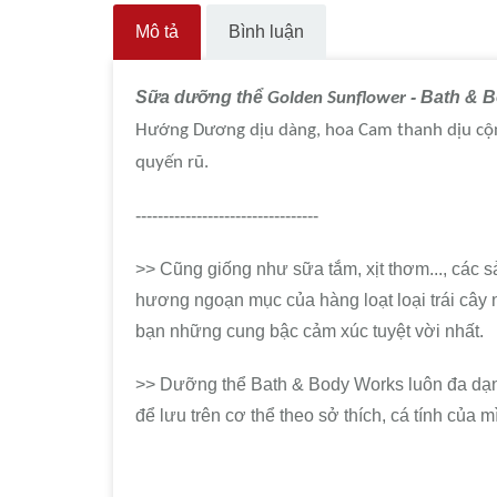
Mô tả
Bình luận
Sữa dưỡng thể
- Bath & 
Golden Sunflower
Hướng Dương dịu dàng, hoa Cam thanh dịu cộ
quyến rũ.
---------------------------------
>> Cũng giống như sữa tắm, xịt thơm..., các 
hương ngoạn mục của hàng loạt loại trái cây
bạn những cung bậc cảm xúc tuyệt vời nhất.
>> Dưỡng thể Bath & Body Works luôn đa dạn
để lưu trên cơ thể theo sở thích, cá tính của m