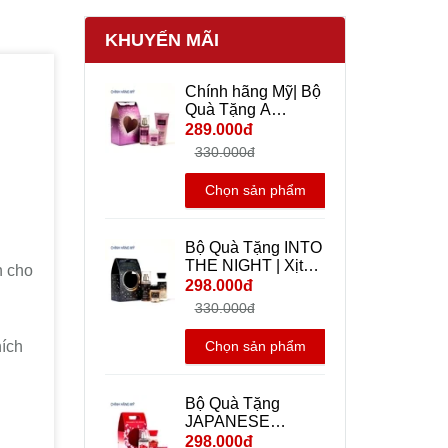
KHUYẾN MÃI
Chính hãng Mỹ| Bộ
Quà Tặng A
Thousand Wishes |
289.000đ
Xịt Thơm Body Mist
330.000đ
+ Dưỡng Thể + Gel
rửa tay khô mini
Chọn sản phẩm
Travel size - Bath
And Body Works
Bộ Quà Tặng INTO
THE NIGHT | Xịt
n cho
Thơm Body Mist +
298.000đ
Dưỡng Thể + Gel
330.000đ
rửa tay khô mini
Travel size - Bath
ích
Chọn sản phẩm
And Body Works |
Chính hãng Mỹ
Bộ Quà Tặng
JAPANESE
CHERRY
298.000đ