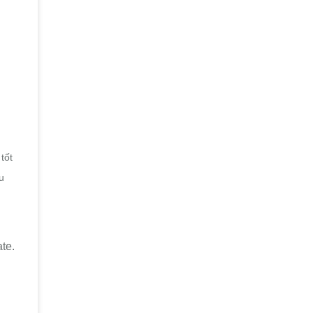
tốt
u
te.