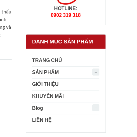
HOTLINE:
 thấu
0902 319 318
ành
ỡng và
t
DANH MỤC SẢN PHẨM
TRANG CHỦ
SẢN PHẨM
GIỚI THIỆU
KHUYẾN MÃI
Blog
LIÊN HỆ