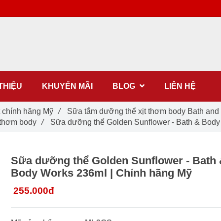
 THIỆU
KHUYẾN MÃI
BLOG
LIÊN HỆ
t chính hãng Mỹ
/
Sữa tắm dưỡng thể xịt thơm body Bath and b
 thơm body
/
Sữa dưỡng thể Golden Sunflower - Bath & Body
Sữa dưỡng thể Golden Sunflower - Bath
Body Works 236ml | Chính hãng Mỹ
255.000đ