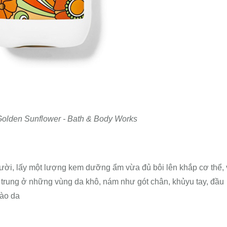
olden Sunflower - Bath & Body Works
ười, lấy một lượng kem dưỡng ẩm vừa đủ bôi lên khắp cơ thể,
 trung ở những vùng da khô, nám như gót chân, khủyu tay, đầu
ào da