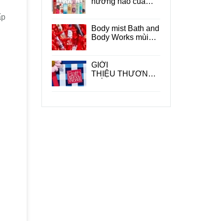
hương nào của
Bath and Body
ấp
Works ?
Body mist Bath and
Body Works mùi
nào thơm ?
GIỚI
THIỆU THƯƠNG
HIỆU BATH &
BODY WORKS