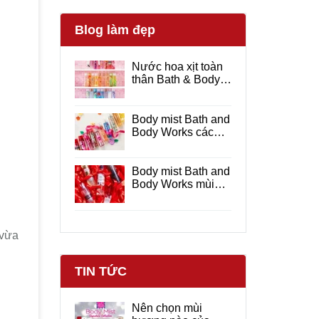
Blog làm đẹp
Nước hoa xịt toàn
thân Bath & Body
Works hương thơm
dịu nhẹ
Body mist Bath and
Body Works các
mùi hương được
yêu thích
Body mist Bath and
Body Works mùi
nào thơm ?
 vừa
TIN TỨC
Nên chọn mùi