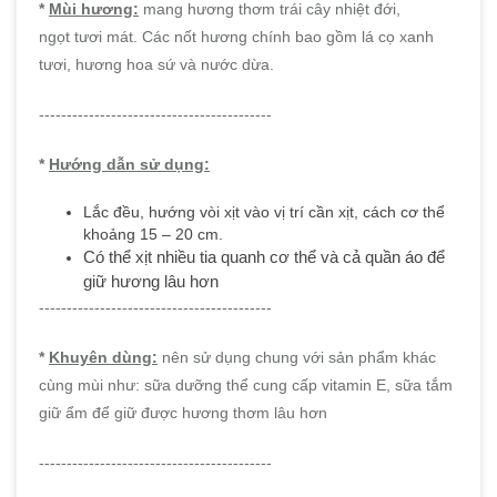
*
Mùi hương:
mang hương thơm trái cây nhiệt đới,
ngọt tươi mát. Các nốt hương chính bao gồm lá cọ xanh
tươi, hương hoa sứ và nước dừa.
------------------------------------------
*
Hướng dẫn sử dụng:
Lắc đều, hướng vòi xịt vào vị trí cần xịt, cách cơ thể
khoảng 15 – 20 cm.
Có thể x
ịt nhiều tia quanh cơ thể và cả quần áo để
giữ hương lâu hơn
------------------------------------------
*
Khuyên dùng:
nên sử dụng chung với sản phẩm khác
cùng mùi như: sữa dưỡng thể cung cấp vitamin E, sữa tắm
giữ ẩm để giữ được hương thơm lâu hơn
------------------------------------------