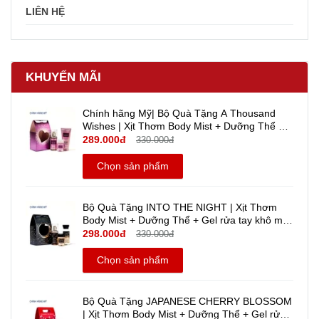
LIÊN HỆ
KHUYẾN MÃI
Chính hãng Mỹ| Bộ Quà Tặng A Thousand
Wishes | Xịt Thơm Body Mist + Dưỡng Thể +
Gel rửa tay khô mini Travel size - Bath And
289.000đ
330.000đ
Body Works
Chọn sản phẩm
Bộ Quà Tặng INTO THE NIGHT | Xịt Thơm
Body Mist + Dưỡng Thể + Gel rửa tay khô mini
Travel size - Bath And Body Works | Chính
298.000đ
330.000đ
hãng Mỹ
Chọn sản phẩm
Bộ Quà Tặng JAPANESE CHERRY BLOSSOM
| Xịt Thơm Body Mist + Dưỡng Thể + Gel rửa