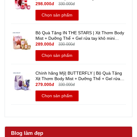
tay khô mini travel size - Bath And Body Works
298.000đ
330.000đ
| Chính hãng Mỹ
Chọn sản phẩm
Bộ Quà Tặng IN THE STARS | Xịt Thơm Body
Mist + Dưỡng Thể + Gel rửa tay khô mini
Travel size | Bath And Body Works | Chính
289.000đ
330.000đ
hãng Mỹ
Chọn sản phẩm
Chính hãng Mỹ| BUTTERFLY | Bộ Quà Tặng
Xịt Thơm Body Mist + Dưỡng Thể + Gel rửa
tay khô mini - Bath And Body Works | Travel
279.000đ
330.000đ
Size
Chọn sản phẩm
Blog làm đẹp